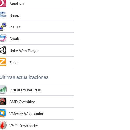
KaraFun
Nmap
PuTTY
Spark
Unity Web Player
Zello
Últimas actualizaciones
Virtual Router Plus
AMD Overdrive
VMware Workstation
VSO Downloader