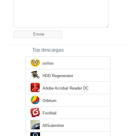
Top descargas
ooVoo
HDD Regenerator
Adobe Acrobat Reader DC
Orbitum
FoxMail
AllSubmitter