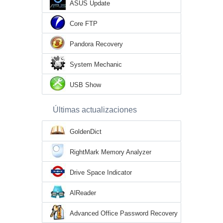
ASUS Update
Core FTP
Pandora Recovery
System Mechanic
USB Show
Últimas actualizaciones
GoldenDict
RightMark Memory Analyzer
Drive Space Indicator
AlReader
Advanced Office Password Recovery