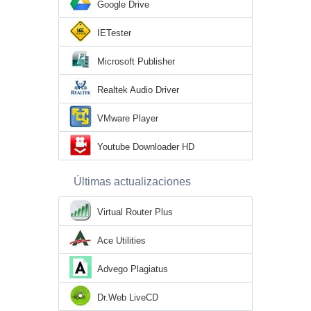
Google Drive
IETester
Microsoft Publisher
Realtek Audio Driver
VMware Player
Youtube Downloader HD
Últimas actualizaciones
Virtual Router Plus
Ace Utilities
Advego Plagiatus
Dr.Web LiveCD