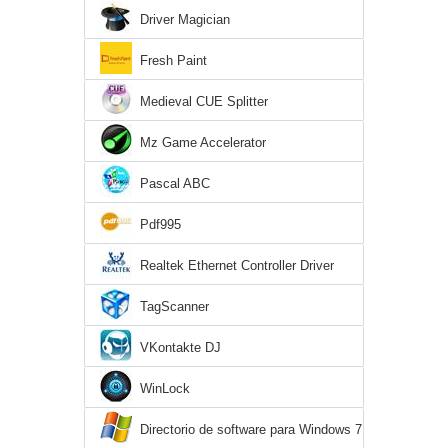
Driver Magician
Fresh Paint
Medieval CUE Splitter
Mz Game Accelerator
Pascal ABC
Pdf995
Realtek Ethernet Controller Driver
TagScanner
VKontakte DJ
WinLock
Directorio de software para Windows 7