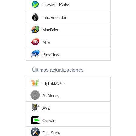
Huawei HiSuite
InfraRecorder
MacDrive
Miro
PlayClaw
Últimas actualizaciones
FlylinkDC++
ArtMoney
AVZ
Cygwin
DLL Suite