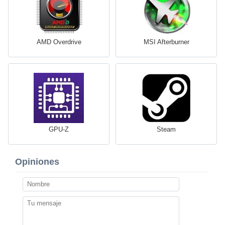
AMD Overdrive
MSI Afterburner
GPU-Z
Steam
Opiniones