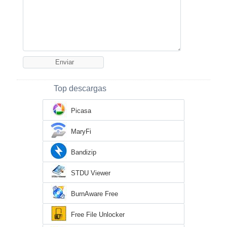
Top descargas
Picasa
MaryFi
Bandizip
STDU Viewer
BurnAware Free
Free File Unlocker