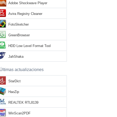
Adobe Shockwave Player
Avira Registry Cleaner
FotoSketcher
GreenBrowser
HDD Low Level Format Tool
JahShaka
Últimas actualizaciones
StarDict
HaoZip
REALTEK RTL8139
WinScan2PDF