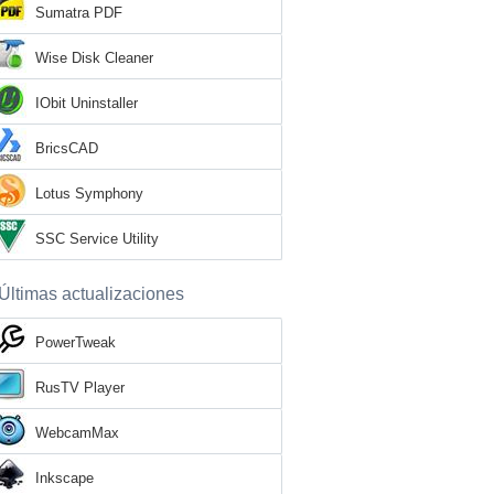
Sumatra PDF
Wise Disk Cleaner
IObit Uninstaller
BricsCAD
Lotus Symphony
SSC Service Utility
Últimas actualizaciones
PowerTweak
RusTV Player
WebcamMax
Inkscape