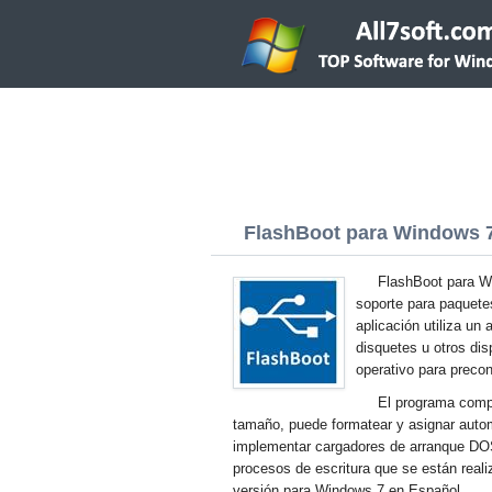
FlashBoot para Windows 7 
FlashBoot para W
soporte para paquetes
aplicación utiliza un
disquetes u otros dis
operativo para precon
El programa comp
tamaño, puede formatear y asignar auto
implementar cargadores de arranque DOS
procesos de escritura que se están reali
versión para Windows 7 en Español.