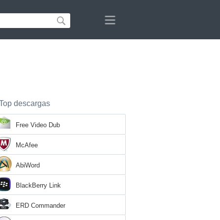
Top descargas
Free Video Dub
McAfee
AbiWord
BlackBerry Link
ERD Commander