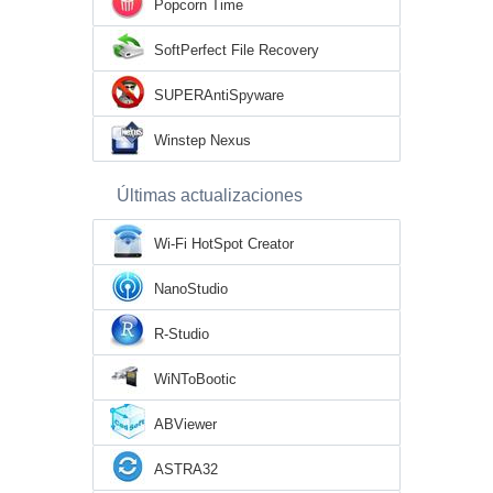
Popcorn Time
SoftPerfect File Recovery
SUPERAntiSpyware
Winstep Nexus
Últimas actualizaciones
Wi-Fi HotSpot Creator
NanoStudio
R-Studio
WiNToBootic
ABViewer
ASTRA32