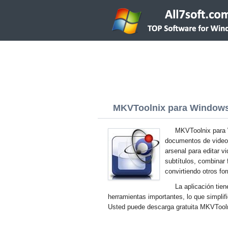
MKVToolnix para Windows 7
MKVToolnix para 
documentos de video
arsenal para editar v
subtítulos, combinar
convirtiendo otros f
La aplicación tie
herramientas importantes, lo que simplifi
Usted puede descarga gratuita MKVToolni