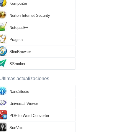
KompoZer
Norton Internet Security
Notepad++
Pragma
SlimBrowser
SSmaker
Últimas actualizaciones
NanoStudio
Universal Viewer
PDF to Word Converter
SunVox