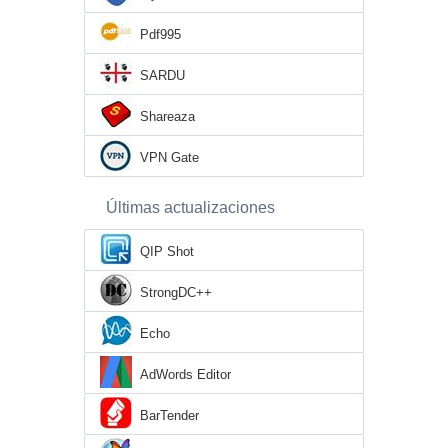
Pdf995
SARDU
Shareaza
VPN Gate
Últimas actualizaciones
QIP Shot
StrongDC++
Echo
AdWords Editor
BarTender