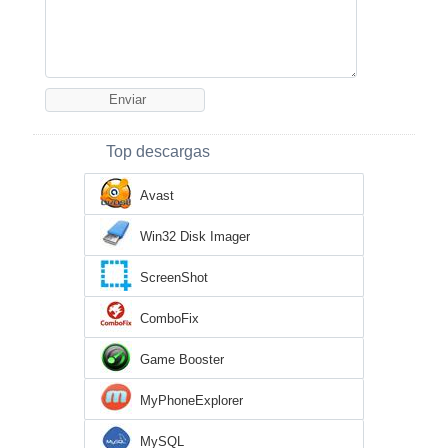
Top descargas
Avast
Win32 Disk Imager
ScreenShot
ComboFix
Game Booster
MyPhoneExplorer
MySQL