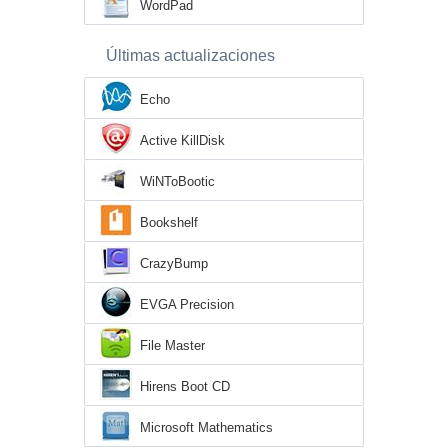
WordPad
Últimas actualizaciones
Echo
Active KillDisk
WiNToBootic
Bookshelf
CrazyBump
EVGA Precision
File Master
Hirens Boot CD
Microsoft Mathematics