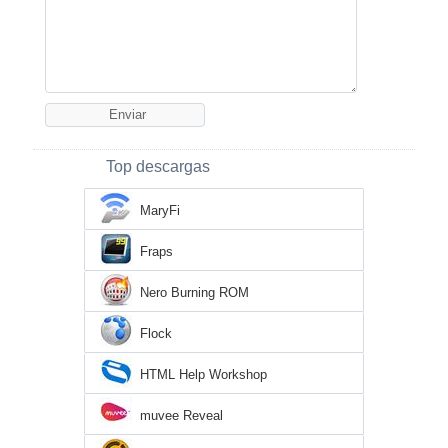
Top descargas
MaryFi
Fraps
Nero Burning ROM
Flock
HTML Help Workshop
muvee Reveal