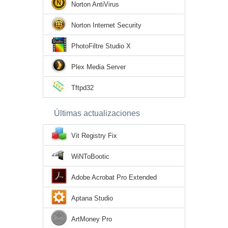
Norton AntiVirus
Norton Internet Security
PhotoFiltre Studio X
Plex Media Server
Tftpd32
Últimas actualizaciones
Vit Registry Fix
WiNToBootic
Adobe Acrobat Pro Extended
Aptana Studio
ArtMoney Pro