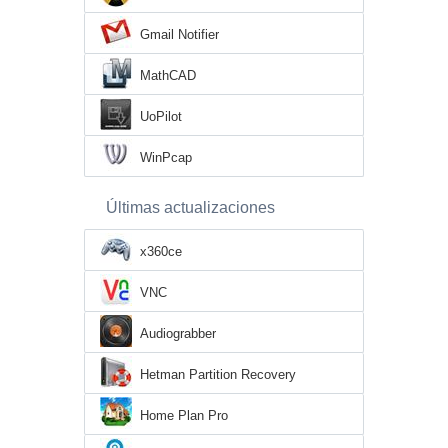
Gmail Notifier
MathCAD
UoPilot
WinPcap
Últimas actualizaciones
x360ce
VNC
Audiograbber
Hetman Partition Recovery
Home Plan Pro