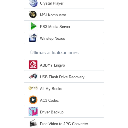
Crystal Player
MSI Kombustor
PS3 Media Server
Winstep Nexus
Últimas actualizaciones
ABBYY Lingvo
USB Flash Drive Recovery
All My Books
AC3 Codec
Driver Backup
Free Video to JPG Converter