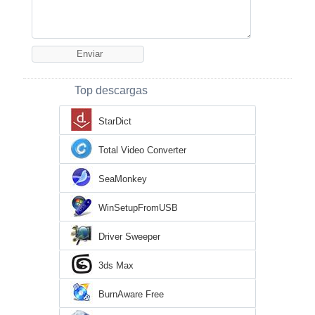
Top descargas
StarDict
Total Video Converter
SeaMonkey
WinSetupFromUSB
Driver Sweeper
3ds Max
BurnAware Free