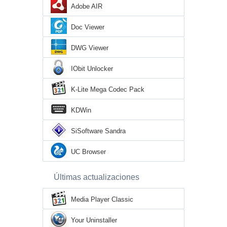
Adobe AIR
Doc Viewer
DWG Viewer
IObit Unlocker
K-Lite Mega Codec Pack
KDWin
SiSoftware Sandra
UC Browser
Últimas actualizaciones
Media Player Classic
Your Uninstaller