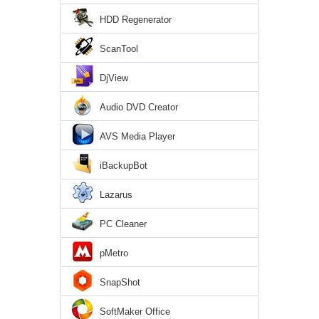
HDD Regenerator
ScanTool
DjView
Audio DVD Creator
AVS Media Player
iBackupBot
Lazarus
PC Cleaner
pMetro
SnapShot
SoftMaker Office