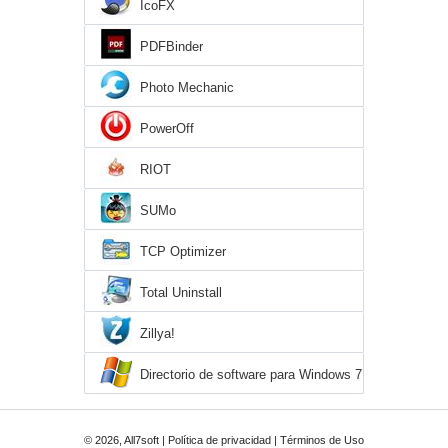
IcoFX
PDFBinder
Photo Mechanic
PowerOff
RIOT
SUMo
TCP Optimizer
Total Uninstall
Zillya!
Directorio de software para Windows 7
© 2026, All7soft |
Política de privacidad
|
Términos de Uso