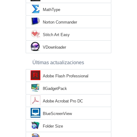
MathType
Norton Commander
Stitch Art Easy
VDownloader
Últimas actualizaciones
Adobe Flash Professional
8GadgetPack
Adobe Acrobat Pro DC
BlueScreenView
Folder Size