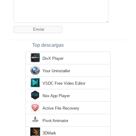
Top descargas
DivX Player
Your Uninstaller
VSDC Free Video Editor
Nox App Player
Active File Recovery
Pivot Animator
3DMark