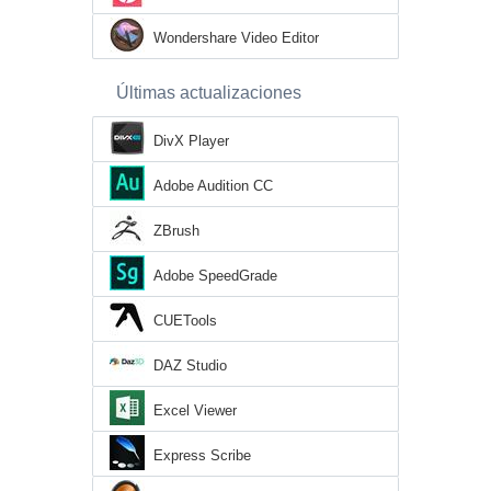
Wondershare Video Editor
Últimas actualizaciones
DivX Player
Adobe Audition CC
ZBrush
Adobe SpeedGrade
CUETools
DAZ Studio
Excel Viewer
Express Scribe