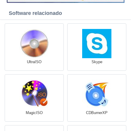
Software relacionado
UltraISO
Skype
MagicISO
CDBurnerXP