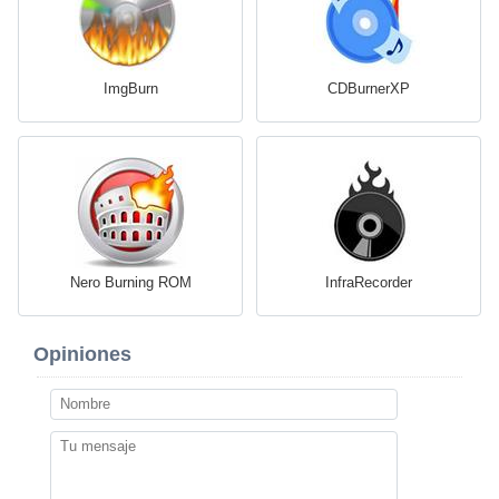
ImgBurn
CDBurnerXP
Nero Burning ROM
InfraRecorder
Opiniones