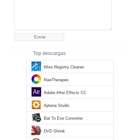
Top descargas
Wise Registry Cleaner
RawTherapee
Adobe After Effects CC
Aptana Studio
Bat To Exe Converter
DVD Shrink