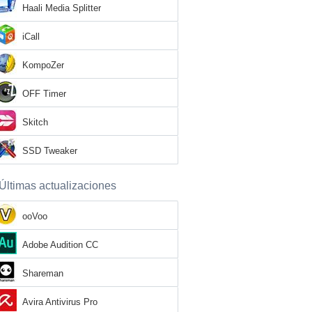
Haali Media Splitter
iCall
KompoZer
OFF Timer
Skitch
SSD Tweaker
Últimas actualizaciones
ooVoo
Adobe Audition CC
Shareman
Avira Antivirus Pro