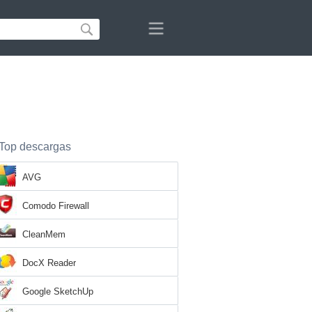
Top descargas
AVG
Comodo Firewall
CleanMem
DocX Reader
Google SketchUp