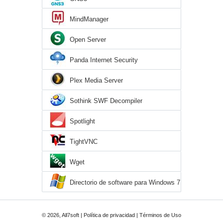
MindManager
Open Server
Panda Internet Security
Plex Media Server
Sothink SWF Decompiler
Spotlight
TightVNC
Wget
Directorio de software para Windows 7
© 2026, All7soft |
Política de privacidad
|
Términos de Uso