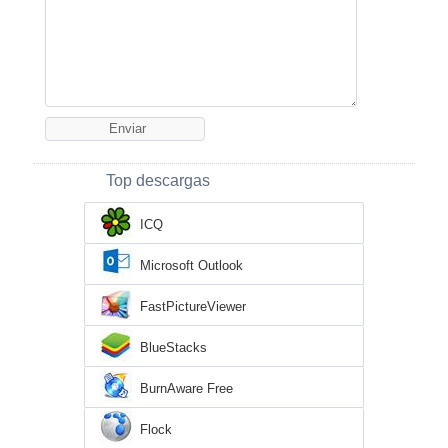
Top descargas
ICQ
Microsoft Outlook
FastPictureViewer
BlueStacks
BurnAware Free
Flock