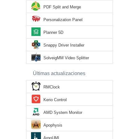
PDF Split and Merge
Personalization Panel
Planner 5D
Snappy Driver Installer
SolveigMM Video Splitter
Últimas actualizaciones
RMClock
Kerio Control
AMD System Monitor
Apophysis
ArgoUML