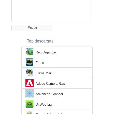
Top descargas
Reg Organizer
Fraps
Claws Mail
Adobe Camera Raw
Advanced Grapher
Dr.Web Light