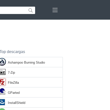
Top descargas
Ashampoo Burning Studio
7-Zip
FileZilla
GParted
InstallShield