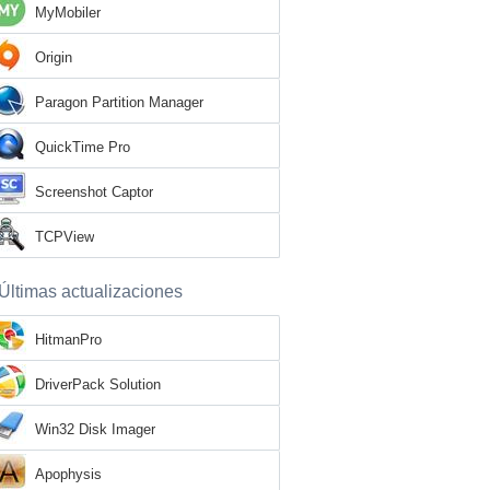
MyMobiler
Origin
Paragon Partition Manager
QuickTime Pro
Screenshot Captor
TCPView
Últimas actualizaciones
HitmanPro
DriverPack Solution
Win32 Disk Imager
Apophysis