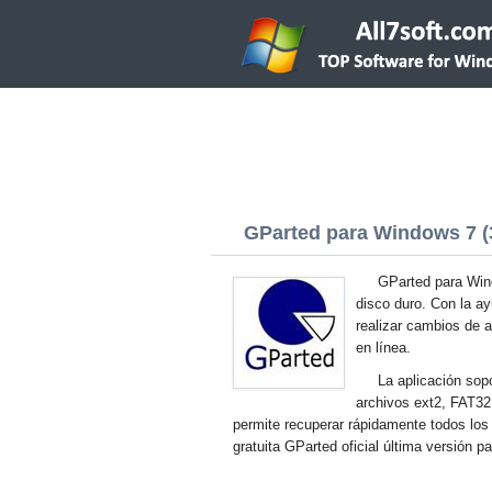
GParted para Windows 7 (3
GParted para Wind
disco duro. Con la ayu
realizar cambios de at
en línea.
La aplicación sop
archivos ext2, FAT32 
permite recuperar rápidamente todos lo
gratuita GParted oficial última versión 