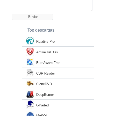
Top descargas
Readiris Pro
Active KillDisk
BurnAware Free
CBR Reader
CloneDVD
DeepBurner
GParted
MySQL