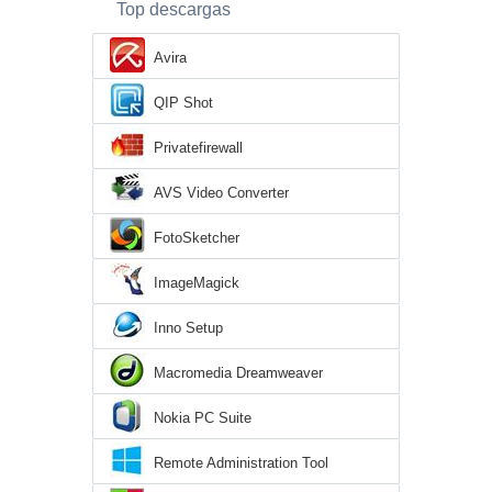
Top descargas
Avira
QIP Shot
Privatefirewall
AVS Video Converter
FotoSketcher
ImageMagick
Inno Setup
Macromedia Dreamweaver
Nokia PC Suite
Remote Administration Tool