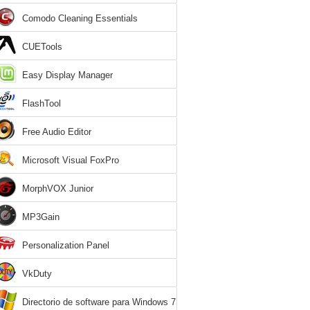
Comodo Cleaning Essentials
CUETools
Easy Display Manager
FlashTool
Free Audio Editor
Microsoft Visual FoxPro
MorphVOX Junior
MP3Gain
Personalization Panel
VkDuty
Directorio de software para Windows 7