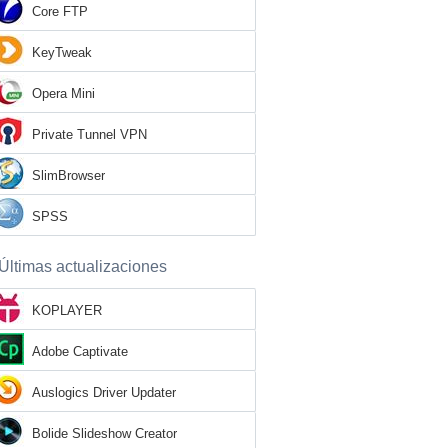
Core FTP
KeyTweak
Opera Mini
Private Tunnel VPN
SlimBrowser
SPSS
Últimas actualizaciones
KOPLAYER
Adobe Captivate
Auslogics Driver Updater
Bolide Slideshow Creator