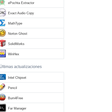
ePochta Extractor
Exact Audio Copy
MathType
Norton Ghost
SolidWorks
WinHex
Últimas actualizaciones
Intel Chipset
Pencil
Burn4Free
Far Manager