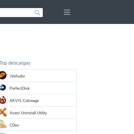
Top descargas
JetAudio
PerfectDisk
AKVIS Coloriage
Avast Uninstall Utility
CDex