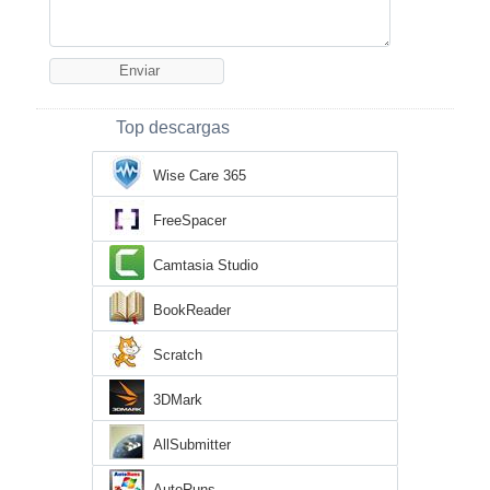
Top descargas
Wise Care 365
FreeSpacer
Camtasia Studio
BookReader
Scratch
3DMark
AllSubmitter
AutoRuns