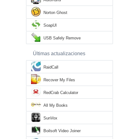
Norton Ghost
SoapUI
USB Safely Remove
Últimas actualizaciones
RaidCall
Recover My Files
RedCrab Calculator
All My Books
SunVox
Boilsoft Video Joiner