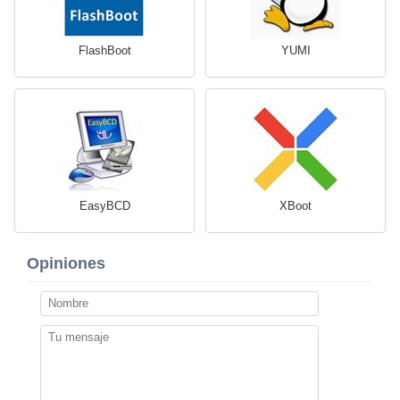
FlashBoot
YUMI
EasyBCD
XBoot
Opiniones