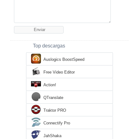
Top descargas
Auslogics BoostSpeed
Free Video Editor
Action!
QTranslate
Traktor PRO
Connectify Pro
JahShaka