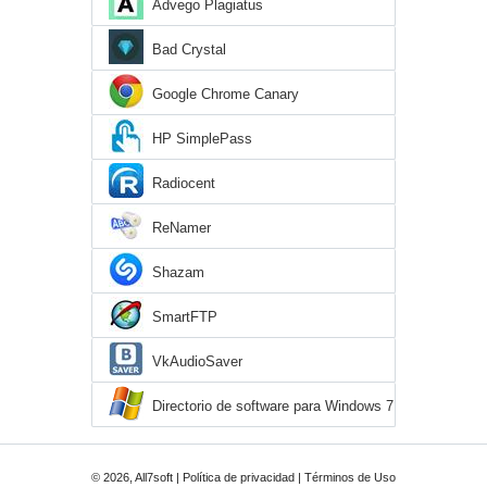
Advego Plagiatus
Bad Crystal
Google Chrome Canary
HP SimplePass
Radiocent
ReNamer
Shazam
SmartFTP
VkAudioSaver
Directorio de software para Windows 7
© 2026, All7soft |
Política de privacidad
|
Términos de Uso