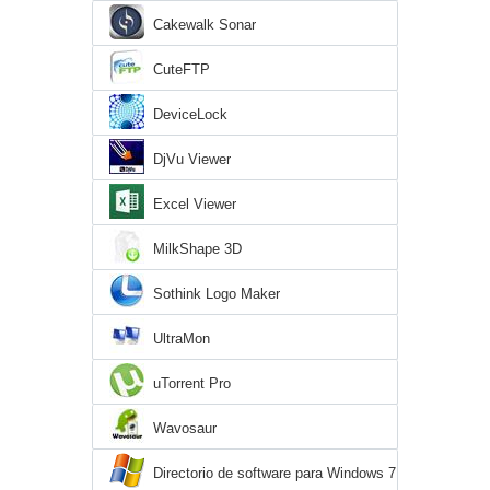
Cakewalk Sonar
CuteFTP
DeviceLock
DjVu Viewer
Excel Viewer
MilkShape 3D
Sothink Logo Maker
UltraMon
uTorrent Pro
Wavosaur
Directorio de software para Windows 7