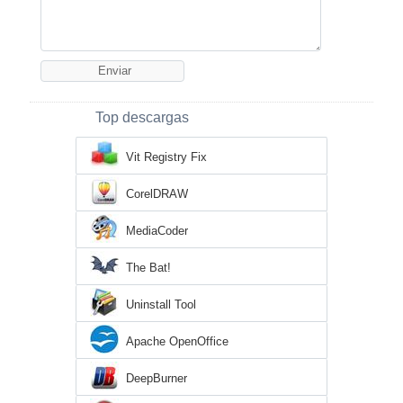
Top descargas
Vit Registry Fix
CorelDRAW
MediaCoder
The Bat!
Uninstall Tool
Apache OpenOffice
DeepBurner