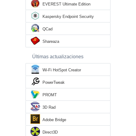
EVEREST Ultimate Edition
Kaspersky Endpoint Security
QCad
Shareaza
Últimas actualizaciones
Wi-Fi HotSpot Creator
PowerTweak
PROMT
3D Rad
Adobe Bridge
Direct3D