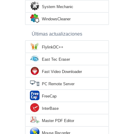
System Mechanic
WindowsCleaner
Últimas actualizaciones
FlylinkDC++
East Tec Eraser
Fast Video Downloader
PC Remote Server
FreeCap
InterBase
Master PDF Editor
Mouse Recorder