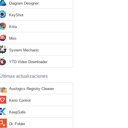
Diagram Designer
KeyShot
Krita
Miro
System Mechanic
YTD Video Downloader
Últimas actualizaciones
Auslogics Registry Cleaner
Kerio Control
KeepSafe
Dr. Folder