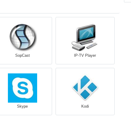
SopCast
IP-TV Player
Skype
Kodi