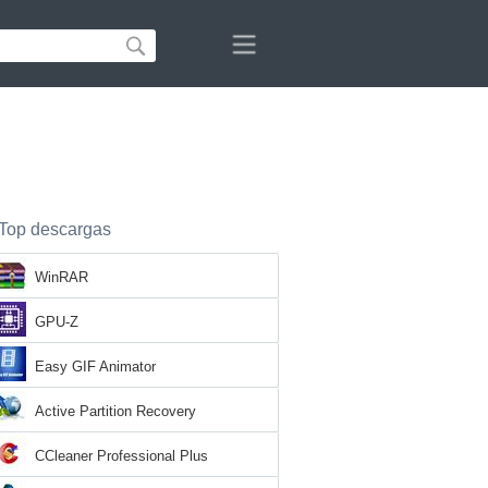
Top descargas
WinRAR
GPU-Z
Easy GIF Animator
Active Partition Recovery
CCleaner Professional Plus