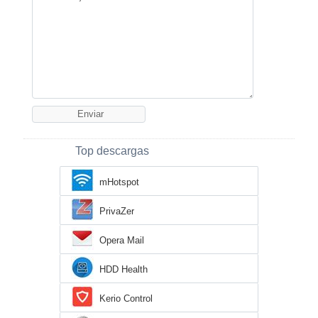
Top descargas
mHotspot
PrivaZer
Opera Mail
HDD Health
Kerio Control