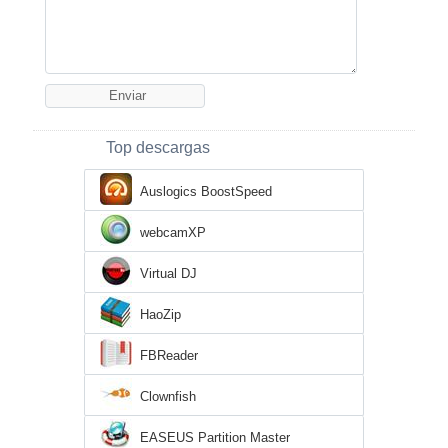
Top descargas
Auslogics BoostSpeed
webcamXP
Virtual DJ
HaoZip
FBReader
Clownfish
EASEUS Partition Master