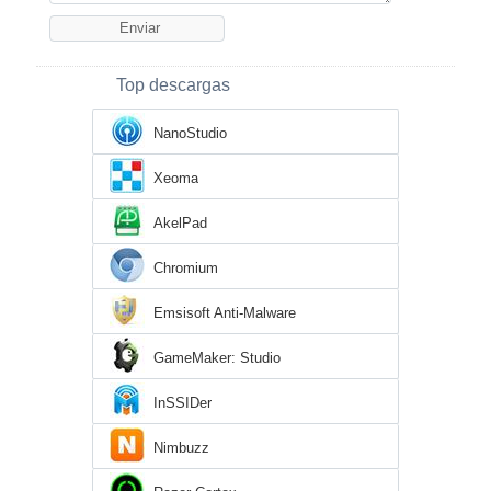
Top descargas
NanoStudio
Xeoma
AkelPad
Chromium
Emsisoft Anti-Malware
GameMaker: Studio
InSSIDer
Nimbuzz