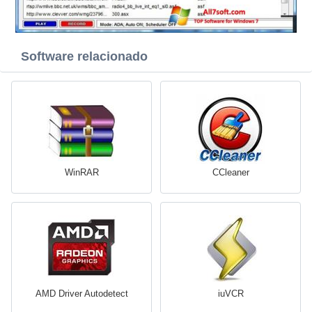
Software relacionado
WinRAR
CCleaner
AMD Driver Autodetect
iuVCR